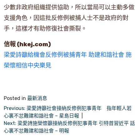
少數非政府組織提供協助，所以當局可以主動多做
支援角色，因這批反修例被捕人士不是政府的對
手，這樣才有助修復社會撕裂。
信報 (hkej.com)
梁愛詩籲給機會反修例被捕青年 助建和諧社會 施
榮懷相信中央樂見
Posted in
最新消息
文
Previous:
梁愛詩籲社會接納反修例犯事青年 指年輕人若
心裏不忿難建和諧社會 – 星島日報
章
Next:
梁愛詩施榮懷籲接納反修例犯事青年 引特首習近平 話
導
心裏不忿難建和諧社會 – 明報
覽