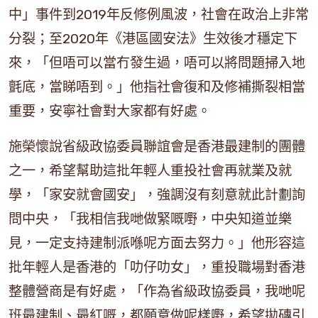
中」事件到2019年反修例風波，社會在政治上非常
分裂；至2020年《港區國安法》生效後才穩定下
來，「但唔可以當冇發生過，唔可以將問題掃入地
氈底，當睇唔到。」他指社會復和及修補撕裂相當
重要，安寧社會對大家都有好處。
施榮懷說省級政協委員聯誼會是香港最建制的團體
之一，希望幫助這批年輕人重投社會再就業及就
學，「家安就會國安」，強調沒有刻意就此計劃詢
問中央，「我相信我哋做緊嘅嘢，中央知道並樂
見，一定支持建制派喺呢方面去努力。」他形容這
批年輕人是香港的「叻仔叻女」，重投職場對香港
整體營商是有好處，「作為省級政協委員，我哋呢
班最建制、最紅嘅，都願意做呢樣嘢，希望拋磚引