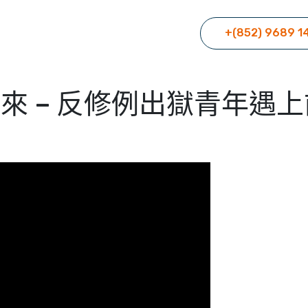
+(852) 9689 1
來 – 反修例出獄青年遇