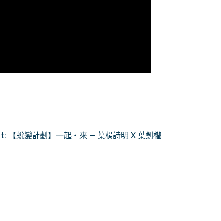
t:
【蛻變計劃】一起・來 — 葉楊詩明 X 葉劍權