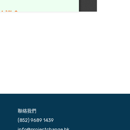
聯絡我們
(852) 9689 1439
info@projectchange.hk