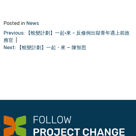
Posted in
News
P
Previous:
【蛻變計劃】一起•來 – 反修例出獄青年遇上前政
務官
o
Next:
【蛻變計劃】一起・來 — 陳智思
s
t
n
a
v
i
g
a
t
i