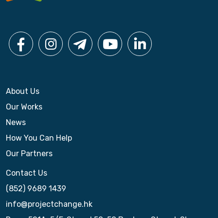
o
n
About Us
Our Works
News
How You Can Help
Our Partners
Contact Us
(852) 9689 1439
info@projectchange.hk