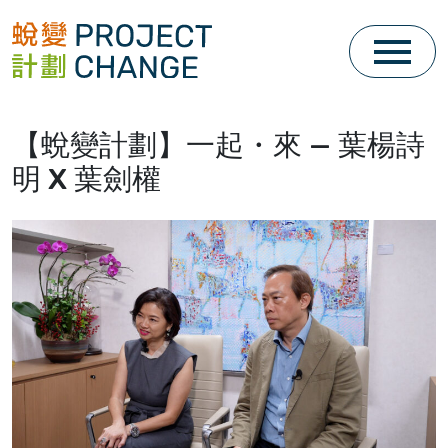
Skip
to
content
【蛻變計劃】一起・來 — 葉楊詩
明 X 葉劍權