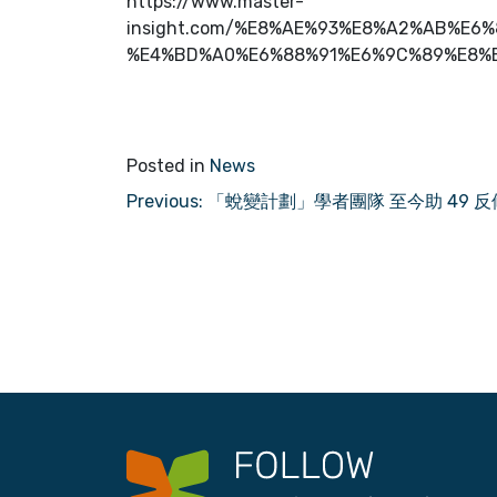
https://www.master-
insight.com/%E8%AE%93%E8%A2%AB%E
%E4%BD%A0%E6%88%91%E6%9C%89%E8%
Posted in
News
P
Previous:
「蛻變計劃」學者團隊 至今助 49 
o
s
t
n
a
v