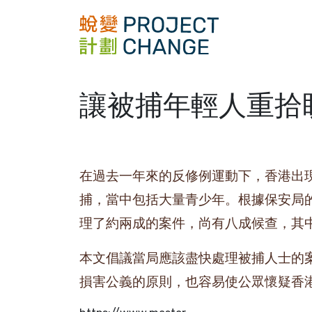
Skip
to
content
讓被捕年輕人重拾
在過去一年來的反修例運動下，香港出現
捕，當中包括大量青少年。根據保安局的
理了約兩成的案件，尚有八成候查，其中
本文倡議當局應該盡快處理被捕人士的
損害公義的原則，也容易使公眾懷疑香